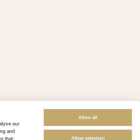
Allow all
alyse our
ing and
Allow selection
r that