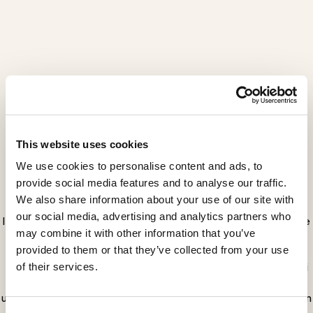
This website uses cookies
Majestic
We use cookies to personalise content and ads, to
provide social media features and to analyse our traffic.
MS0642AX
We also share information about your use of our site with
our social media, advertising and analytics partners who
Il comodino Majestic è una raffinata opera d'arte, dove
may combine it with other information that you’ve
la tradizione del mobile classico trova un equilibrio
provided to them or that they’ve collected from your use
perfetto tra eleganza decorativa e qualità artigianale.
Realizzato in noce con due cassetti intarsiati, i pilastri
of their services.
e la struttura con straordinari intagli conferiscono
un'aura preziosa, ideale per interni sofisticati. Il piano in
marmo bianco di Carrara aggiunge un tocco di nobile