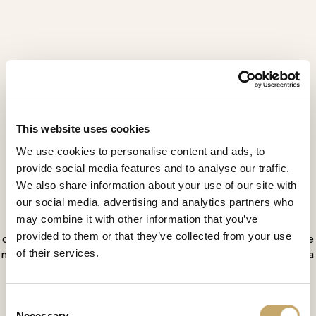
This website uses cookies
We use cookies to personalise content and ads, to
Majestic
provide social media features and to analyse our traffic.
We also share information about your use of our site with
MS0535IY
our social media, advertising and analytics partners who
may combine it with other information that you’ve
Il letto Majestic celebra la purezza delle forme
provided to them or that they’ve collected from your use
curvilinee e il pregio dei materiali in un’eleganza regale e
of their services.
misurata. La struttura in legno di tiglio è impreziosita da
morbidi rivestimenti e da intagli che disegnano onde
fluide lungo la testiera e la pediera, culminando in un
raffinato decoro centrale dorato.
Consent
Necessary