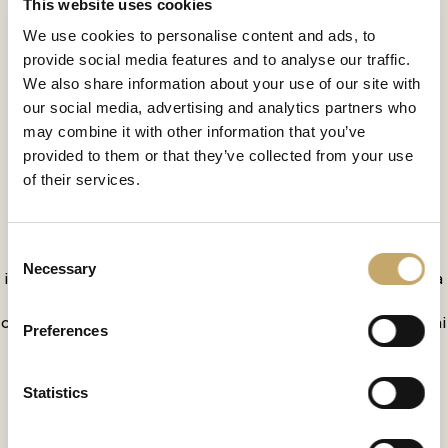
This website uses cookies
Palladio
We use cookies to personalise content and ads, to
provide social media features and to analyse our traffic.
PA0281CX
We also share information about your use of our site with
Sintesi di equilibrio decorativo e artigianato
our social media, advertising and analytics partners who
d’eccellenza, il tavolino Palladio si presenta con una
may combine it with other information that you’ve
struttura in noce intagliato, impreziosita da dettagli in
provided to them or that they’ve collected from your use
bronzo dorato e forme armoniose. Il piano superiore
of their services.
ospita un cristallo inciso a mano con finitura sabbiata,
che riflette la luce in modo delicato ed elegante.
Consent
Tre gambe scolpite con inserti in bronzo e un ripiano
Necessary
Selection
inferiore completano la composizione, conferendo una
leggerezza strutturale e una presenza raffinata. Un
complemento pensato per ambienti eleganti, dove ogni
Preferences
dettaglio racconta una visione progettuale esclusiva.
Statistics
CONTATTACI PER SCOPRIRE DI PIÙ