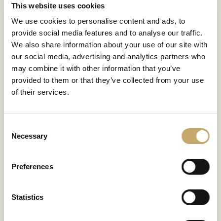
This website uses cookies
We use cookies to personalise content and ads, to
provide social media features and to analyse our traffic.
We also share information about your use of our site with
our social media, advertising and analytics partners who
may combine it with other information that you’ve
provided to them or that they’ve collected from your use
of their services.
Versailles
Consent
Necessary
VE0284LX
Selection
Il tavolo ovale Versailles Classic è una dichiarazione di
raffinatezza, racchiusa in proporzioni misurate e
Preferences
dettagli di rara complessità. Realizzato in ciliegio
massello, si distingue per il sontuoso piano in legno,
Statistics
decorato con ricchi intarsi che ne esaltano il valore
decorativo e materico.