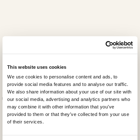
This website uses cookies
Versailles
We use cookies to personalise content and ads, to
provide social media features and to analyse our traffic.
VE0171BY
We also share information about your use of our site with
Una sedia dall’eleganza distintiva, dove ogni dettaglio
our social media, advertising and analytics partners who
è concepito per esprimere raffinatezza e armonia. La
may combine it with other information that you’ve
struttura in legno di ciliegio è arricchita da intagli
provided to them or that they’ve collected from your use
elaborati realizzati a mano, mentre le gambe intagliate
of their services.
con lavorazione a spirale, aggiungono un tocco di
movimento scultoreo.