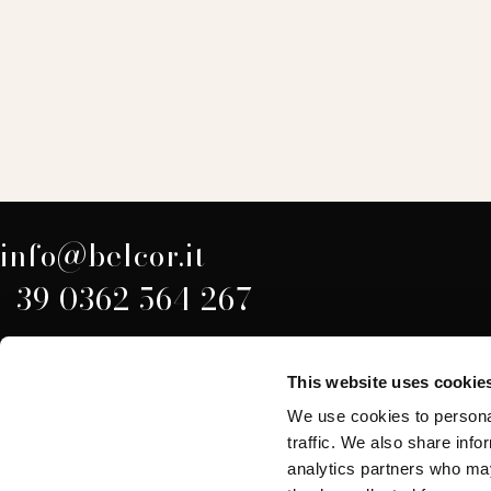
info@belcor.it
+39 0362 564 267
Iscriviti alla
This website uses cookie
newsletter
We use cookies to personal
La tua e-ma
traffic. We also share info
analytics partners who may