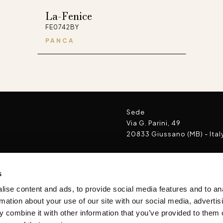
La-Fenice
FE0742BY
PANCA
Sede
Via G. Parini, 49
20833 Giussano (MB) - Ital
FaceBook
Instagram
Pinterest
WeChat
s
BelCor Interiors srl
ise content and ads, to provide social media features and to an
il
P.I. 06024630961
rmation about your use of our site with our social media, advertis
Cap. Soc. € 50.000 i.v.
 combine it with other information that you’ve provided to them o
REA MB-1854843