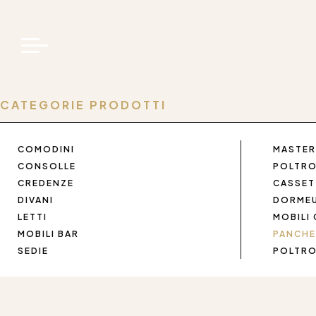
Panche
CATEGORIE PRODOTTI
COMODINI
MASTER
CONSOLLE
POLTR
CREDENZE
CASSET
DIVANI
DORME
LETTI
MOBILI
FaceBook
Instagram
Pinterest
WeChat
MOBILI BAR
PANCHE
SEDIE
POLTRO